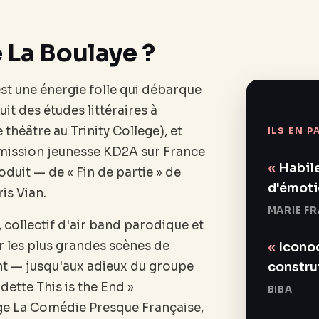
 La Boulaye ?
est une énergie folle qui débarque
uit des études littéraires à
 théâtre au Trinity College), et
ILS EN P
mission jeunesse KD2A sur France
Habile
roduit — de « Fin de partie » de
d'émoti
is Vian.
MARIE F
 collectif d'air band parodique et
ur les plus grandes scènes de
Iconoc
construi
nt — jusqu'aux adieux du groupe
dette This is the End »
BIBA
ige La Comédie Presque Française,