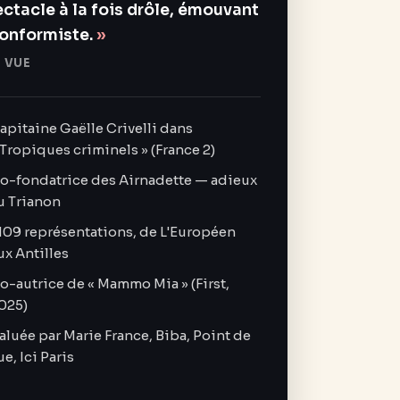
ctacle à la fois drôle, émouvant
conformiste.
 VUE
apitaine Gaëlle Crivelli dans
 Tropiques criminels » (France 2)
o-fondatrice des Airnadette — adieux
u Trianon
109 représentations, de L'Européen
ux Antilles
o-autrice de « Mammo Mia » (First,
025)
aluée par Marie France, Biba, Point de
ue, Ici Paris