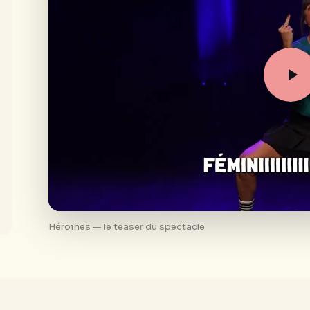
Héroïnes — le teaser du spectacle