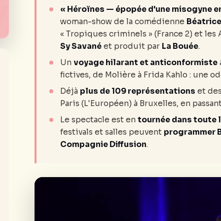
« Héroïnes — épopée d'une misogyne en
woman-show de la comédienne
Béatrice
« Tropiques criminels » (France 2) et les
Sy Savané
et produit par
La Bouée
.
Un
voyage hilarant et anticonformiste
fictives, de Molière à Frida Kahlo : une ode
Déjà
plus de 109 représentations
et des
Paris (L'Européen) à Bruxelles, en passan
Le spectacle est en
tournée dans toute 
festivals et salles peuvent
programmer B
Compagnie Diffusion
.