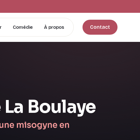
Contact
r
Comédie
À propos
 La Boulaye
'une misogyne en