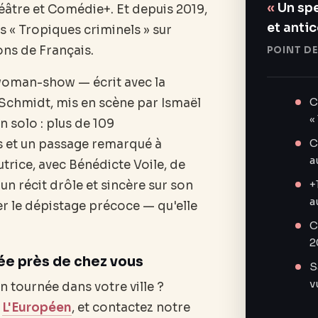
Un spe
héâtre et Comédie+. Et depuis 2019,
et anti
ans « Tropiques criminels » sur
ons de Français.
POINT DE
woman-show — écrit avec la
C
 Schmidt, mis en scène par Ismaël
«
n solo : plus de 109
C
s et un passage remarqué à
a
utrice, avec Bénédicte Voile, de
+
un récit drôle et sincère sur son
a
r le dépistage précoce — qu'elle
C
2
ée près de chez vous
S
v
n tournée dans votre ville ?
e
L'Européen
, et contactez notre