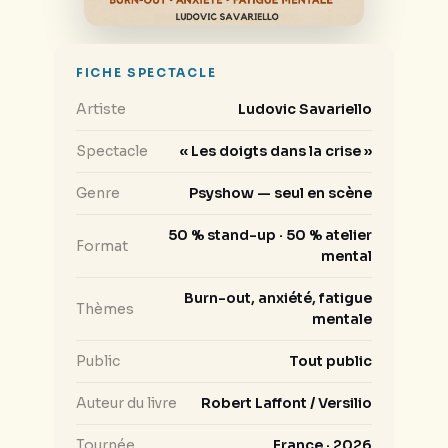
FICHE SPECTACLE
Artiste
Ludovic Savariello
Spectacle
« Les doigts dans la crise »
Genre
Psyshow — seul en scène
50 % stand-up · 50 % atelier
Format
mental
Burn-out, anxiété, fatigue
Thèmes
mentale
Public
Tout public
Auteur du livre
Robert Laffont / Versilio
Tournée
France · 2026